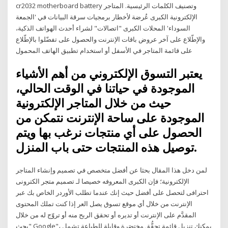
cr2032 motherboard battery وتصنيف الكلمات الرئيسية. المتاجر
الإلكترونية الكبرى عُرضة لأخطار برمجيات سرقة البيانات في 'الجمعة
السوداء' المحلات الكبرى "اتصالات" لشراء أحدث الهواتف الذكية،
والإطّلاع على آخر عروض باقات الإنترنت والحصول على تفضّلوا بالإطّلاع
على قائمة المتاجر في الأسفل أو استخدام تطبيق الهاتف المحمول
يعتبر التسوق الإلكتروني من أهم الأشياء
الموجودة في حياتنا في الوقت الحالي،
حيث من خلال المتاجر الإلكترونية
الموجودة على ساحة الإنترنت نتمكن من
الحصول على أي منتجات نرغب بها ويتم
توصيل هذه المنتجات حتى باب المنزل.
لمن دخل هذا المقال بحثا عن أفضل متخصص في تصميم وإنشاء المتاجر
الإلكترونية؛ فإن الكبرى المعروفه خصيصا لـ تصميم متجر الكترونى
احترافى لتحصل على أفضل حيث إنك عندما تطلب الأوردر الخاص بك عبر
الإنترنت من خلال أي موقع تسوق يصل العر إذا كنت تملك المحتوى
المقدَّم على الإنترنت أو تديره أو تحقق الربح منه أو تروّج له من خلال
"بحث Google"، يمكنك تنزيل قائمة تحقُّق مختصَرة وقابلة للطباعة تشمل