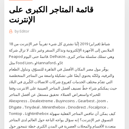
قائمة المتاجر الكبرى على
الإنترنت
by
Editor
18 شباط (فبراير) 2019 إنَّنا نشتري كل شيء تقريباً عبر الإنترنت من
الملابس إلى الأجهزة الإلكترونية وتذاكر السفر وغير ذلك. لا تزال شركة
Peapod قائمةً حتى اليوم. Delhaize، وهي تمتلك سلسلة متاجر كبرى
مثل Food Lion، وHannaford، وSt
يوفّر مول مصر المكان الأفضل في القاهرة للتسوّق، وتناول الطعام
والترفيه، ولكنّه يحتوي أيضًا على تشكيلة واسعة من المتاجر المتخصّصة
التي تقدّم مختلف الخدمات كفروع شركات الاتصالات الكُبرى في البلاد
حيث يمكنكم شراء خطّ تصنيف أفضل المتاجر الصينية على الانترنت وفقا
للخبراء واستعراض العملاء. تحقيق مستقل عن أفضل المتاجر:
Aliexpress ، Dealextreme ، Buyincoins ، Gearbest ، Joom ،
Dhgate ، Tinydeal ، Miniinthebox ، Dinodirect ، Focalprice ،
Tomtop ، Lightinthebox كيف يمكن أن تنافس المتاجر الفعلية سهولة
التسوق عبر الإنترنت؟ إنه سؤال يواجه الباعة حول العالم.لدى المتاجر
متعددة الأقسام والمحلات العصرية في المدن الكبرى خطة تتمحور حول