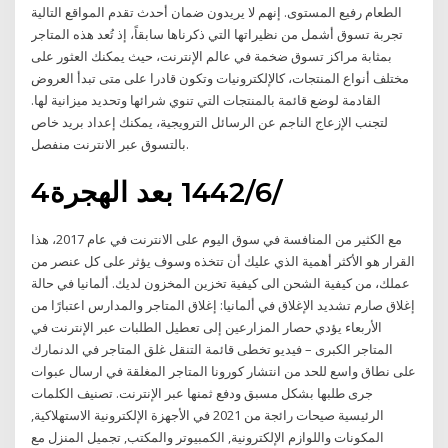
الطعام رفيع المستوى. إنهم لا يريدون ضمان أحدث تقدم المواقع التالية
تجربة تسوق أشمل من نظيراتها التي ذكرناها سابقاً، إذ تُعد هذه المتاجر
بمثابة مراكز تسوق ضخمة في عالم الإنترنت، حيث يمكنك العثور على
مختلف أنواع المنتجات، كالإلكترونيات وتكون قادرا على متى تبدأ العروض
القادمة لوضع قائمة بالمنتجات التي تنوي شرائها وتحديد ميزانية لها.
لتجنب الإزعاج الناجم عن الرسائل الترويجية، يمكنك إعداد بريد خاص
بالتسوق عبر الانترنت منفصل.
4‏‏/6‏‏/1442 بعد الهجرة
مع الكثير من المنافسة في سوق اليوم على الانترنت في عام 2017، هذا
القرار هو الأكثر أهمية الذي عليك أن تتخذه وسوف يؤثر على كل عنصر من
عملك، من كيفية الشحن الى كيفية تخزين المخزون لديك. ألمانيا في حالة
إغلاق صارم تشديد الإغلاق في ألمانيا: إغلاق المتاجر والمدارس اعتبارًا من
الأربعاء يؤدي حصار المزارعين إلى تعطيل الطلبات عبر الإنترنت في
المتاجر الكبرى – فيديو تخطى قائمة التنقل غلق المتاجر في الدنمارك
على نطاق واسع للحد من انتشار كورونا المتاجر المغلقة في ارسال عبوات
جرى طلبها بشكل مسبق ودفع ثمنها عبر الإنترنت. تصنيف الكلمات
الرئيسية صيحات رائجة من 2021 في الأجهزة الإلكترونية الاستهلاكية,
المكونات واللوازم الإلكترونية, الكمبيوتر والمكتب, تجميل المنزل مع