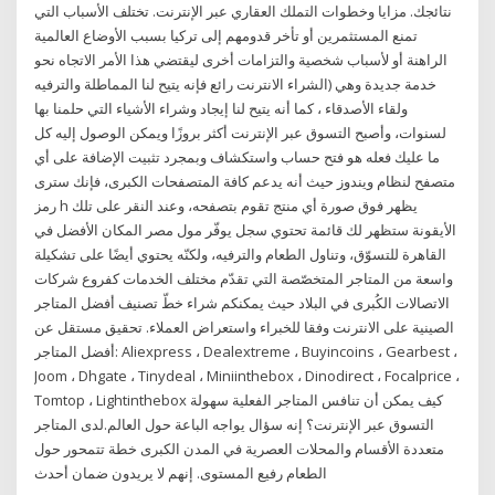
نتائجك. مزايا وخطوات التملك العقاري عبر الإنترنت. تختلف الأسباب التي
تمنع المستثمرين أو تأخر قدومهم إلى تركيا بسبب الأوضاع العالمية
الراهنة أو لأسباب شخصية والتزامات أخرى ليقتضي هذا الأمر الاتجاه نحو
خدمة جديدة وهي (الشراء الانترنت رائع فإنه يتيح لنا المماطلة والترفيه
ولقاء الأصدقاء ، كما أنه يتيح لنا إيجاد وشراء الأشياء التي حلمنا بها
لسنوات، وأصبح التسوق عبر الإنترنت أكثر بروزًا ويمكن الوصول إليه كل
ما عليك فعله هو فتح حساب واستكشاف وبمجرد تثبيت الإضافة على أي
متصفح لنظام ويندوز حيث أنه يدعم كافة المتصفحات الكبرى، فإنك سترى
رمز h يظهر فوق صورة أي منتج تقوم بتصفحه، وعند النقر على تلك
الأيقونة ستظهر لك قائمة تحتوي سجل يوفّر مول مصر المكان الأفضل في
القاهرة للتسوّق، وتناول الطعام والترفيه، ولكنّه يحتوي أيضًا على تشكيلة
واسعة من المتاجر المتخصّصة التي تقدّم مختلف الخدمات كفروع شركات
الاتصالات الكُبرى في البلاد حيث يمكنكم شراء خطّ تصنيف أفضل المتاجر
الصينية على الانترنت وفقا للخبراء واستعراض العملاء. تحقيق مستقل عن
أفضل المتاجر: Aliexpress ، Dealextreme ، Buyincoins ، Gearbest ،
Joom ، Dhgate ، Tinydeal ، Miniinthebox ، Dinodirect ، Focalprice ،
Tomtop ، Lightinthebox كيف يمكن أن تنافس المتاجر الفعلية سهولة
التسوق عبر الإنترنت؟ إنه سؤال يواجه الباعة حول العالم.لدى المتاجر
متعددة الأقسام والمحلات العصرية في المدن الكبرى خطة تتمحور حول
الطعام رفيع المستوى. إنهم لا يريدون ضمان أحدث