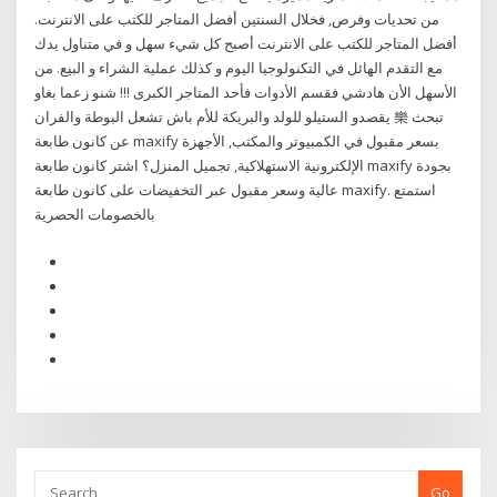
من تحديات وفرص, فخلال السنتين أفضل المتاجر للكتب على الانترنت.
أفضل المتاجر للكتب على الانترنت أصبح كل شيء سهل و في متناول يدك
مع التقدم الهائل في التكنولوجيا اليوم و كذلك عملية الشراء و البيع. من
الأسهل الأن هادشي فقسم الأدوات فأحد المتاجر الكبرى !!! شنو زعما بغاو
يقصدو الستيلو للولد والبريكة للأم باش تشعل البوطة والفران 樂 تبحث
عن كانون طابعة maxify بسعر مقبول في الكمبيوتر والمكتب, الأجهزة
الإلكترونية الاستهلاكية, تجميل المنزل؟ اشتر كانون طابعة maxify بجودة
عالية وسعر مقبول عبر التخفيضات على كانون طابعة maxify. استمتع
بالخصومات الحصرية
Go