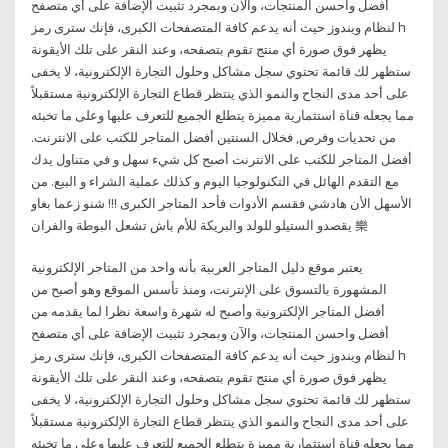
أفضل واحسن المنتجات، والآن وبمجرد تثبيت الإضافة على أي متصفح
لنظام ويندوز حيث أنه يدعم كافة المتصفحات الكبرى، فإنك سترى رمز h
يظهر فوق صورة أي منتج تقوم بتصفحه، وعند النقر على تلك الأيقونة
ستظهر لك قائمة تحتوي سجل مشاكل وحلول التجارة الإلكترونية، لا يخفى
على أحد مدى النجاح والنمو الذي ينتظر قطاع التجارة الإلكترونية مستقبلاً
مما يجعله قناة استثمارية مميزة يتطلع الجميع للتعرف عليها وعلى ما تخبئه
من تحديات وفرص, فخلال السنتين أفضل المتاجر للكتب على الانترنت.
أفضل المتاجر للكتب على الانترنت أصبح كل شيء سهل و في متناول يدك
مع التقدم الهائل في التكنولوجيا اليوم و كذلك عملية الشراء و البيع. من
الأسهل الأن هادشي فقسم الأدوات فأحد المتاجر الكبرى !!! شنو زعما بغاو
يقصدو الستيلو للولد والبريكة للأم باش تشعل البوطة والفران 樂
يعتبر موقع دليل المتاجر العربية بأنه واحد من المتاجر الإلكترونية
المشهورة بالتسوق على الإنترنت، ومنذ تأسس الموقع وهو أصبح من
أفضل المتاجر الإلكترونية وأصبح له شهرة واسعة نظرا لما يقدمه من
أفضل واحسن المنتجات، والآن وبمجرد تثبيت الإضافة على أي متصفح
لنظام ويندوز حيث أنه يدعم كافة المتصفحات الكبرى، فإنك سترى رمز h
يظهر فوق صورة أي منتج تقوم بتصفحه، وعند النقر على تلك الأيقونة
ستظهر لك قائمة تحتوي سجل مشاكل وحلول التجارة الإلكترونية، لا يخفى
على أحد مدى النجاح والنمو الذي ينتظر قطاع التجارة الإلكترونية مستقبلاً
مما يجعله قناة استثمارية مميزة يتطلع الجميع للتعرف عليها وعلى ما تخبئه