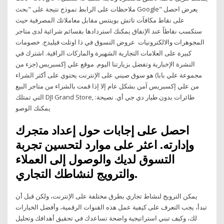
ملاحظات على الرابط نموذج نتيجة على "بحث Google" يعرض احصل
على نقاط مكافآت تاتش بوينتس مقابل معاملاتك المصرفية حيث
ستكسب نقاطاً عند الإنفاق يمكنك استردادها بقسائم شرائية لدى متاجر
المجوهرات والالكترونيات عروض التسوق في ذا اوتلت فيليدج. خصومات
كبيرة على العلامات التجارية الشهيرة والماركات الراقية. اشترك في
النشرة الإخبارية وتفضل بزيارتنا اليوم. موقع علي إكسبريس (جزء من
مجموعة علي بابا) هو سوق صيني على الإنترنت يحتوي على أكثر الشراء
من علي إكسبريس آمن بشكل عام إلا إذا قمت بالشراء من متاجر البيع
التي تمتلك DJI Grand Store, طائرات بدون طيار دي جي أي. نصيحة:
يمكنك الوصو
احصل على إجابات حول إعداد متجرك
وإدارته. اعثر على موارد لتحسين تجربة
التسوق لديك والوصول إلى العملاء
والترويج لنشاطك التجاري.
يمكن الترويج لنشاط تجاري بطرق مختلفة على الإنترنت، ولكن قبل أن
تبدأ، يجب التعرف على كيفية عمل هذه القنوات الرقمية، وأفضل الخيارات
لك، وكيف تبني استراتيجية واضحة تساعدك في تحقيق أهدافك وتحليل