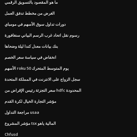
ما هو المقصود بالتسويق الرقمي
الغرض من مخطط تدفق العمل
دورات تداول سوق الأسهم في مومباي
رسوم نقل اتحاد غرب الرسم البياني سنغافورة
بنك بيانات معدل كندا ليلة وضحاها
انخفاض في سياسة سعر الخصم
الأسهم roku 50 يوم المتوسط ​​المتحرك
سجل الزواج على الانترنت في المملكة المتحدة
سعر التجزئة رئيس الإقراض من hdfc المحدودة
مؤشر التجارة الخيال لكرة القدم
مراجعة التداول usaa
مؤشر المشروع tsx المالية ياهو
Chfusd