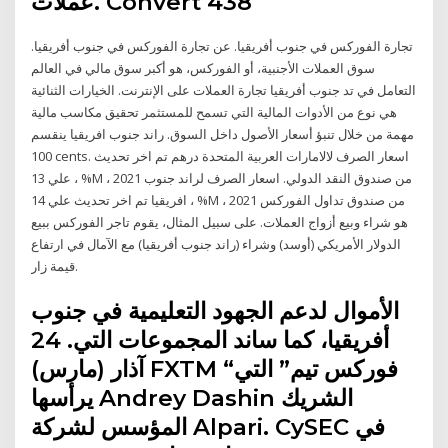
عملات. Convert 438
تجارة الفوركس في جنوب أفريقيا. عن تجارة الفوركس في جنوب أفريقيا.
سوق العملات الأجنبية، أو الفوركس، هو أكبر سوق مالي في العالم
التعامل في تد جنوب أفريقيا تجارة العملات على الإنترنت. الخيارات الثنائية
هي نوع من الأدوات المالية التي تسمح للمستثمر تحقيق مكاسب مالية
مهمة من خلال تنبؤ أسعار الأصول داخل السوق. راند جنوب افريقيا ينقسم
100 cents. اسعار الصرف لالامارات العربية المتحدة درهم تم اخر تحديث
علي 13 ، %M ، 2021 من صندوق النقد الدولي. اسعار الصرف لراند جنوب
افريقيا تم اخر تحديث علي 14 ، %M ، 2021 من صندوق تداول الفوركس
هو شراء وبيع أزواج العملات. على سبيل المثال، يقوم تاجر الفوركس ببيع
الدولار الأمريكي (أوسد) وشراء (راند جنوب أفريقيا) مع الآمال في ارتفاع
قيمة زار.
الأموال لدعم الجهود التعليمية في جنوب
أفريقيا، كما ساند المجموعات التي. 24
آذار (مارس) FXTM “فوركس تيم” التي
يرأسها Andrey Dashin الشريك
المؤسس لشركة Alpari. CySEC في