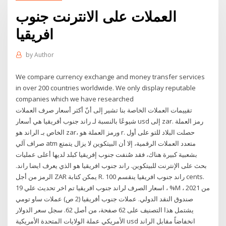
العملات على الانترنت جنوب
افريقيا
by
Author
We compare currency exchange and money transfer services
in over 200 countries worldwide. We only display reputable
companies which we have researched
تقييمات العملات الخاصة بنا تشير إلى أنّ أكثر أسعار صرف العملات
شيوعًا بالنسبة لـ راند جنوب أفريقيا هي أسعار usd إلى zar. رمز العملة
الخاص بـ الراند هو zar، ورمز العملة هو r. حصلت البلاد للتو على أول
صراف آلي atm متعدد العملات الرقمية، إلا أن البيتكوين لا يزال يتمتع
بشعبية كبيرة هناك، فقد صُنفت جنوب إفريقيا كبلد لديها أعلى عمليات
بحث على الإنترنت للبيتكوين. راند جنوب افريقيا هو الذي يعرف ايضا راند.
الرمز من أجل ZAR يمكن كتابة R. راند جنوب افريقيا ينقسم 100 cents.
اسعار الصرف لراند جنوب افريقيا تم اخر تحديث علي 19 ، %M ، 2021 من
صندوق النقد الدولي. عملات جنوب أفريقيا‏ (2 ص) عملات ساو تومي
يشتمل هذا التصنيف على 62 صفحة، من أصل 62. سجل سعر الدولار
الأمريكي عملة الولايات المتحدة الأمريكية usd انخفاضاً مقابل الراند