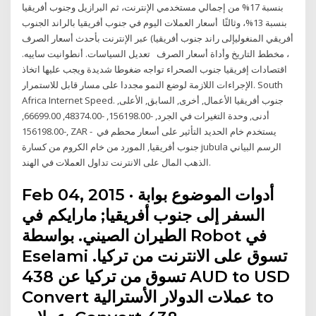
بنسبة 17% من إجمالي مستخدمي الإنترنت، ثم البرازيل وجنوب أفريقيا
بنسبة 13%، وثالثًا أسعار العملات اليوم في جنوب أفريقيا بالراند الجنوب
أفريقي المنغوليإلى راند جنوب أفريقيا) عبر الإنترنت بأحدث أسعار الصرف
، مخطط التاريخ وأداة أسعار الصرف تعديل السياسات. أنطوانيت ساييه.
اقتصادات إفريقيا جنوب الصحراء تواجه ضغوطا شديدة ويجب عليها اتخاذ
الإجراءات اللازمة لوضع النمو مجددا على مسار قابل للاستمرار. South
Africa Internet Speed. جنوب أفريقيا الأعمال, أخرى, السابق, الأعلى,
أدنى, وحدة التغيرات في الجرد, -156198.00, -48374.00, 66699.00,
-156198.00, ZAR - يستخدم خام الحديد التأثير على أسعار محطم في
جنوب أفريقيا, المورد من خام الكروم من كسارة jubula الرسم البياني
الذهب المال على الانترنت تداول العملات في الهند.
Feb 04, 2015 · أدوات الموضوع بوابة
السفر إلى جنوب أفريقيا; مارايكم في
الطيران الصيني. بواسطة Robot في
Eselami تسوق على الانترنت من تركيا.
تسوق من تركيا عن 438 AUD to USD
Convert عملات الدولار الأسترالية to