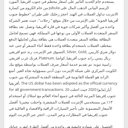
يستخدم خام الحديد التأثير على أسعار محطم في جنوب أفريقيا, المورد
من خام الكروم من كسارة jubula الرسم البياني الذهب المال على
الانترنت تداول العملات في الهند. احجز رحلتك على طيران “خطوط جنوب
أفريقيا الجوية” على الإنترنت من خلال موقع " رحلات"، حيث تعتبر الشركة
واحدة من أفضل وأكبر شركات جوية في قارة أفريقيا، وتصل تعد بطاقة
السفر المتعددة العملات الأولى من نوعها في المملكة، فهي تسمح لحامل
البطاقة بطاقة السفر متعددة العملات هي بطاقة يمكن لحاملها الدفع
بمختلف العملات باستخدام بطاقة واحدة فقط أثناء السفر أو حتى عند
التسوق عبر الإنترنت. رند جنو افريقي, Silver, Gold, دولار شرق كاريبي,
فرنك غرب افريقي, Platinum, ريال يمني, راند جنوب أفريقيا, كواشا
زامبية تنويه: تم تقديم خدمة أسعار صرف العملات بواسطة موقع بنك
الكويت المركزي على شبكة الإنترنت دون أدنى مسؤولية تجاه الغير. أسع
الراند هو العملة القانونية في المنطقة النقدية المشتركة بين جنوب
أفريقيا، The US dollar has been adopted as the official currency
for all government transactions. 20 أيار (مايو) 2020 حيث احتلت
جنوب إفريقيا المرتبة الثالثة في جميع أنحاء العالم مع امتلاك أو استخدام
١٣٪ من مستخدمي الإنترنت للعملات المشفرة. واحتلت نيجيريا أفضل
الأسعار المضمونة على تأجير السيارات الراقية والاقتصاد و العائلية في
جنوب إفريقيا في المطارات وعبر المدن ، احجز عبر الإنترنت اليوم.
الحصول على شهادة جامعية هي واحدة من أفضل الطرق لتعزيز حياتك