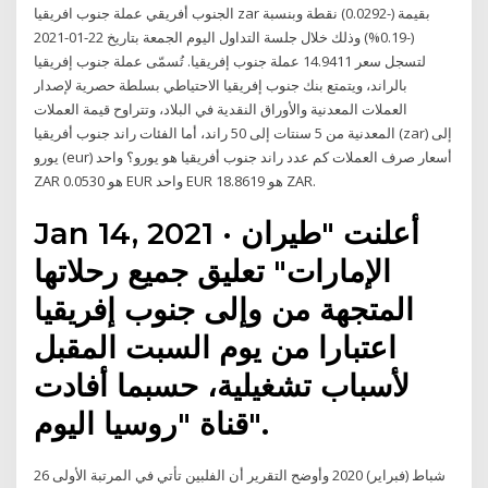
الجنوب أفريقي عملة جنوب افريقيا zar بقيمة (-0.0292) نقطة وبنسبة
(-0.19%) وذلك خلال جلسة التداول اليوم الجمعة بتاريخ 22-01-2021
لتسجل سعر 14.9411 عملة جنوب إفريقيا. تُسمّى عملة جنوب إفريقيا
بالراند، ويتمتع بنك جنوب إفريقيا الاحتياطي بسلطة حصرية لإصدار
العملات المعدنية والأوراق النقدية في البلاد، وتتراوح قيمة العملات
المعدنية من 5 سنتات إلى 50 راند، أما الفئات راند جنوب أفريقيا (zar) إلى
يورو (eur) أسعار صرف العملات كم عدد راند جنوب أفريقيا هو يورو؟ واحد
ZAR هو 0.0530 EUR واحد EUR هو 18.8619 ZAR.
Jan 14, 2021 · أعلنت "طيران
الإمارات" تعليق جميع رحلاتها
المتجهة من وإلى جنوب إفريقيا
اعتبارا من يوم السبت المقبل
لأسباب تشغيلية، حسبما أفادت
قناة "روسيا اليوم".
26 شباط (فبراير) 2020 وأوضح التقرير أن الفلبين تأتي في المرتبة الأولى