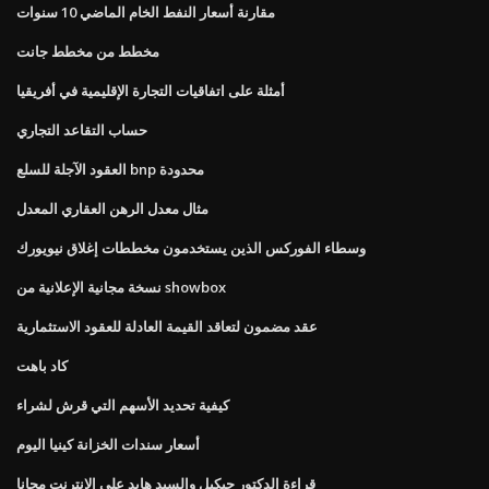
مقارنة أسعار النفط الخام الماضي 10 سنوات
مخطط من مخطط جانت
أمثلة على اتفاقيات التجارة الإقليمية في أفريقيا
حساب التقاعد التجاري
العقود الآجلة للسلع bnp محدودة
مثال معدل الرهن العقاري المعدل
وسطاء الفوركس الذين يستخدمون مخططات إغلاق نيويورك
نسخة مجانية الإعلانية من showbox
عقد مضمون لتعاقد القيمة العادلة للعقود الاستثمارية
كاد باهت
كيفية تحديد الأسهم التي قرش لشراء
أسعار سندات الخزانة كينيا اليوم
قراءة الدكتور جيكيل والسيد هايد على الانترنت مجانا