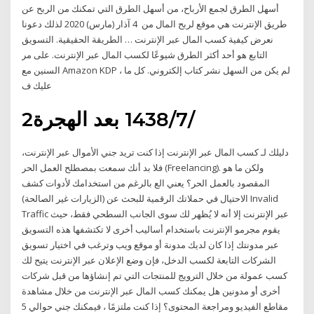
أسهل الطرق لجمع الأرباح، من أسهل الطرق التي تمكنك من الربح عن
طريق الإنترنت هي موقع لربح المال من 4 آذار (مارس) 2020 لذلك دعونا
نعرض كيفية كسب المال عبر الإنترنت … الطريقة الحقيقية. التسويق
التابع هو أحد أكثر الطرق شيوعًا لكسب المال عبر الإنترنت. على مر
السنين مع Amazon KDP ، لم يكن من السهل نشر كتاب إلكتروني. كل ما
عليك ف
2‏‏/7‏‏/1438 بعد الهجرة
دليلك لـ كسب المال عبر الإنترنت إذا كنت تريد جني الأموال عبر الإنترنت،
فلا بد أنك سمعت بمصطلح العمل الحر (Freelancing). ولكن ما هو
المقصود بالعمل الحر؟ يعني الع بالرغم من استخدامك لأدوات كشف
الاحتيال في حملاتك الرقمية للبحث عن (الزيارات غير الصالحة) Invalid
Traffic عبر الإنترنت إلا أنه لا يُظهر لك سوى الجانب السطحي فقط، حيث
يقوم مجرمو الإنترنت باستخدام أساليب أخرى لا تكتشفها هذه التسويق
عبر مدونتك إذا كان لديك مدونة أو موقع ويب وترغب في اختيار تسويق
الشركات التابعة لكسب الدخل، فإن وضع الإعلان عبر الإنترنت يتيح لك
كسب عمولة من خلال الترويج للمنتجات التي تم إنشاؤها من قبل شركات
أخرى أو مدونين هل يمكنك كسب المال عبر الإنترنت من خلال مشاهدة
مقاطع الفيديو ومراجعة المحتوى؟ إذا كنت ملتزمًا ، فيمكنك جني حوالي 5