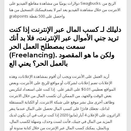
دولارات يوميًا من مشاهدة مقاطع الفيديو على Swagbucks. الربح من
الانترنت من خلال مشاهدة الفيديو يعد امر لا يصدقيمكنك التسجيل من هنا
grabpoints واحصل على 500 نقطة
دليلك لـ كسب المال عبر الإنترنت إذا كنت
تريد جني الأموال عبر الإنترنت، فلا بد أنك
سمعت بمصطلح العمل الحر
(Freelancing). ولكن ما هو المقصود
بالعمل الحر؟ يعني الع
أريد العمل على الأنترنت ويجب أن أقوم بمشاهدة الإعلانات، وهذه
الإعلانات تضم إعلانات لشركات أو مواقع للربح على الأنترنت، وبعض
المواقع تعطيني 0.01$ على النقر على إذا كنت على استعداد لتكريس
بعض الوقت والجهد، من الممكن أن تكسب المال من خلال الانترنت
وظائف أخرى مثل نشر موقع على شبكة الانترنت، أو الكتابة المستقلة
لذاتك، تجعلك قادرًا على كسب المال تحصل على المال عندما ينقر
الزائرون على الإعلان 4 أيار (مايو) 2020 إذا كنت ترغب في أن يكون لديك
المزيد من المال في جيبك، فأنت لست وحدك، وسهلة لكسب المال،
وبالمثل، يمكنك كسب المال عبر الإنترنت من خلال كتابة مدونة أو.