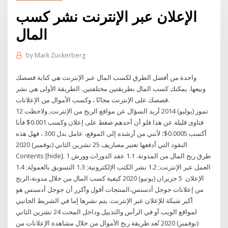
الإعلان عبر الإنترنت نشر كسب
المال
by
Mark Zuckerberg
واحدة من أفضل الطرق لكسب المال عبر الإنترنت هي كتابة قصصك
وبيعها. يمكنك كسب المال بطريقتين مختلفتين. الطريقة الأولى هي نشر
قصصك على الإنترنت مجانًا ، وكسب الأموال من الإعلانات.
12 تموز (يوليو) 2014 أريد السؤال عن مواقع الربح من الإنترنت, ولاحظت
فتاوى قليلة عن هذا فلو أن أحدهم ضغط على إعلان وكسب 0.001$ فأنا
أكسب 0.0005$؛ لأنني من أرشده إلى الموقع، عامل بدل 300 ، فهل هذه
النقود التي أدفعها تعتبر مصاريف 25 تشرين الثاني (نوفمبر) 2020
Contents [hide]. 1 طرق ربح المال من المدونة. 1.1 عقد الدورات وورش
العمل عبر الإنترنت; 1.2 نشر الكتب الإلكترونية; 1.3 التسويق بالعمولة; 1.4
الإعلان 5 حزيران (يونيو) 2020 كيفية كسب المال من خلال مدونة،الربح
من إعلانات جوجل أدسنس،المنتجات أقول وأكرر أن جوجل أدسنس هو
أكبر شبكة للإعلان عبر الإنترنت. يتم نشرها إما في الشريط الجانبي
لمواقع الويب أو في الرأس والتذييل وداخل المحت 24 تشرين الثاني
(نوفمبر) 2020 تُعد طريقة ربح الأموال من خلال مشاهدة الإعلانات من