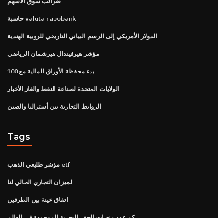
ضرائب سوق الأسهم
حاسبة valuta rabobank
الدولار الأمريكي إلى الرسم البياني التاريخي للروبية الهندية
مؤشر هيرفيندال هيرشمان الرياضي
بدء محفظة الأوراق المالية مع 100
الولايات المتحدة لصناعة النفط والغاز الأخبار
الروابط التجارية بين أستراليا والصين
Tags
مؤشر طليعي الذهب etf
الميزان التجاري الحالي لنا
اتفاق عينة بين الطرفين
كم عدد منصات الحفر البحرية الموجودة في العالم