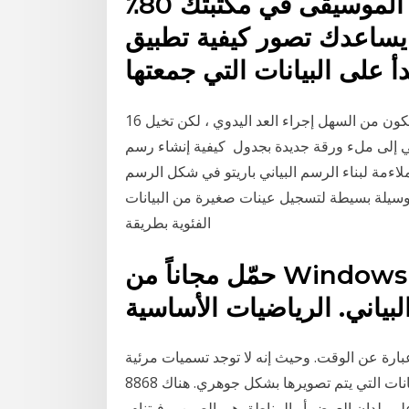
الوقت، أو الاستماع إلى 20٪ من الموسيقى في مكتبتك 80٪
 يساعدك تصور كيفية تطبيق
16 تشرين الثاني (نوفمبر) 2020 في مجموعة العينات هذه ، سيكون من السهل إجراء العد اليدوي ، لكن تخيل
طي إلى ملء ورقة جديدة بجدول كيفية إنشاء رسم
صور . فمن الأكثر ملاءمة لبناء الرسم البياني باريتو في شكل الرسم
ني وسيلة بسيطة لتسجيل عينات صغيرة من البيانات
الفئوية بطريقة
حمّل مجاناً من Windows Store. احصل انطلق. الرسم
لبياني. الرياضيات الأساسية
ض عبارة عن الوقت. وحيث إنه لا توجد تسميات مرئية
في الرسم البياني الوامض، من الضروري أن يتم ترتيب البيانات التي يتم تصويرها بشكل جوهري. هناك 8868
على بلدان العرض أو المناطق هي الصين، وفيتنام،