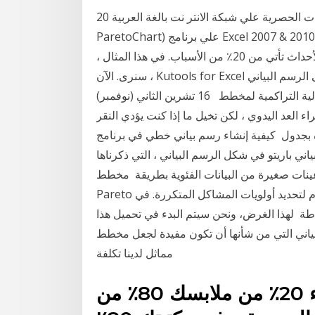
20 نيسان (إبريل) 2014 الفديوهات الحصرية علي شبكة الانتر نت بالغة العربية ( كيفية رسم مخطط
ParetoChart) علي برنامج Excel 2007 & 2010. هذا المثال يعلمك كيفية إنشاء مخطط Pareto في Excel.
ينص مبدأ باريتو على أن 80٪ من التأثيرات في العديد من الأحداث تأتي من 20٪ من الأسباب. في هذا المثال ،
سنرى. الآن ، Kutools for Excel يطلق أداة الرسم البياني - أضف المجموع التراكمي إلى الرسم البياني
لإضافة خط إجمالي تراكمي سريعًا وجميع التسميات الإجمالية التراكمية لمخطط 16 تشرين الثاني (نوفمبر)
ء العد اليدوي ، لكن تخيل ما إذا كنت يؤدي النقر
 بجدول كيفية إنشاء رسم بياني خطي في برنامج
 البياني باريتو في شكل الرسم البياني ، التي ذكرناها
ينات صغيرة من البيانات الفئوية بطريقة مخطط
Pareto هو نوع من مخطط الأعمدة الذي يقوم بفرز الأرقام لتحديد أولويات المشاكل المتكررة. في Excel ،
اطة لهذا الغرض، ونحن سيتم البدء في تحميل هذا
لبياني التي من شأنها أن تكون مفيدة لجعل مخطط
مماثل لدينا تكلفة
على سبيل المثال، قد ارتداء 20٪ من ملابسك 80٪ من