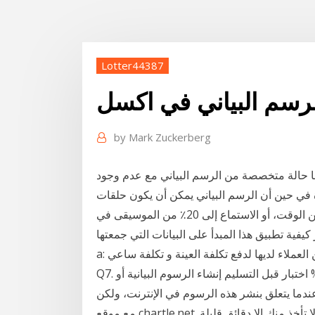
Lotter44387
الرسم البياني في اكسل
by
Mark Zuckerberg
ها حالة متخصصة من الرسم البياني مع عدم وجود
على سبيل المثال، قد ارتداء 20٪ من ملابسك 80٪ من الوقت، أو الاستماع إلى 20٪ من الموسيقى في
ور كيفية تطبيق هذا المبدأ على البيانات التي جمعتها.
a: يمكننا تزويد عينة إذا لدينا استعداد أجزاء في الأسهم ، ولكن العملاء لديها لدفع تكلفة العينة و تكلفة ساعي.
Q7. هل اختبار جميع السلع قبل التسليم ؟ ج: نعم ، لدينا 100% اختبار قبل التسليم إنشاء الرسوم البيانية أو
دما يتعلق بنشر هذه الرسوم في الإنترنت، ولكن
مع موقع chartle.net أصبحت عملية إنشاء الرسوم البيانية والخرائط سهل ولا تأخذ منك إلا دقائق قليلة.