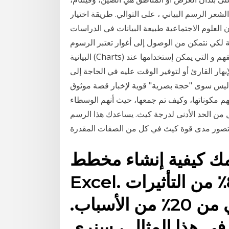
 توفر 83%، و14%، و1% من لون الشعر الرسم البياني ، على التوالي. طريقة اختيار
ن العلوم الاجتماعية طبيعة البيانات في الدراسات
ية لكي نتمكن من الوصول إلى أغوار تعتبر الرسوم
البيانية (Charts) و المنحنيات و الجداول أحد الطرق المهمة و السهلة الفهم و التي يمكن إستخدامها عند
ار القارئ أو لتوفير الوقت عليه في الحاجة إلى
ني ليس سوى "حجة بصرية" قوية لإخبار قصة موثوق
م مكوناتها، وكيف تم جمعها، حيث أنهم الوسطاء
لأدنى هو 4.4 - علامة واحدة أقل من الحد الأدنى لدرجة كيث. يساعدك هذا الرسم
كيفية إنشاء مخطط Pareto في
Excel. ينص مبدأ باريتو على أن 80٪ من التأثيرات
في العديد من الأحداث تأتي من 20٪ من الأسباب.
هذا المثال ، سنرى.