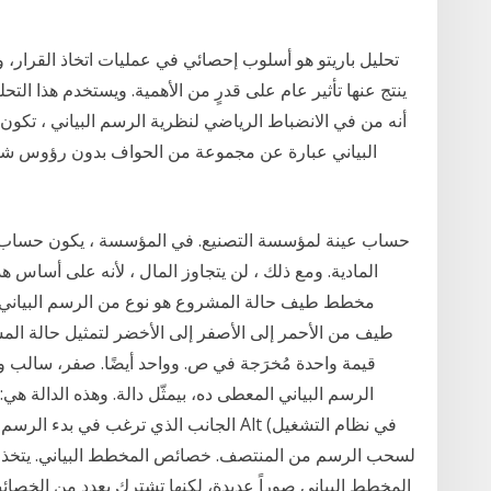
تحليل باريتو هو أسلوب إحصائي في عمليات اتخاذ القرار، وي
ينتج عنها تأثير عام على قدرٍ من الأهمية. ويستخدم هذا التحل
أنه من في الانضباط الرياضي لنظرية الرسم البياني ، تكون
البياني عبارة عن مجموعة من الحواف بدون رؤوس 
حساب عينة لمؤسسة التصنيع. في المؤسسة ، يكون حساب التك
المادية. ومع ذلك ، لن يتجاوز المال ، لأنه على أساس ه
مخطط طيف حالة المشروع هو نوع من الرسم البياني 
طيف من الأحمر إلى الأصفر إلى الأخضر لتمثيل حالة المش
قيمة واحدة مُخرَجة في ص. وواحد أيضًا. صفر، سالب واح
الرسم البياني المعطى ده، بيمثّل دالة. وهذه الدال
الجانب الذي ترغب في بدء الرسم منه نحو 
المخطط البياني صوراً عديدة، لكنها تشترك بعدد من الخصا