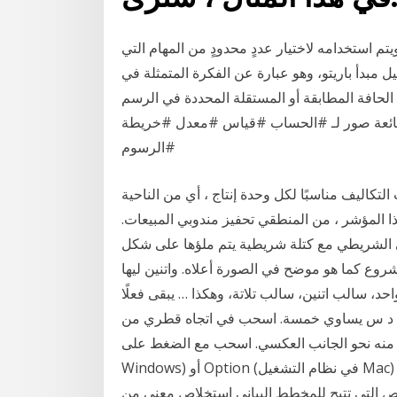
تم استخدامه لاختيار عددٍ محدودٍ من المهام التي
يل مبدأ باريتو، وهو عبارة عن الفكرة المتمثلة في
 الحافة المطابقة أو المستقلة المحددة في الرسم
شائعة صور لـ #الحساب #قياس #معدل #خريطة
#الرسوم
اليف مناسبًا لكل وحدة إنتاج ، أي من الناحية
ذا المؤشر ، من المنطقي تحفيز مندوبي المبيعات.
الشريطي مع كتلة شريطية يتم ملؤها على شكل
روع كما هو موضح في الصورة أعلاه. واتنين ليها
د، سالب اتنين، سالب تلاتة، وهكذا … يبقى فعلًا
ة هي: د س يساوي خمسة. اسحب في اتجاه قطري من
الجانب العكسي. اسحب مع الضغط على Alt (في نظام التشغيل
Windows) أو Option (في نظام التشغيل Mac) لسحب الرسم من المنتصف. خصائص المخطط البياني. يتخذ
ئص التي تتيح للمخطط البياني استخلاص معنى من