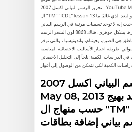
‫تحرير الرسم البياني اكسل 2007‬‎ - YouTube May 08, 2013 تعلم اكسل 2007 مع أحمد بهيج حسب منهاج
ال "TM" "ICDL" lesson 13 إضافة ، وإزالة ، وتحرير عنوان رسم بياني إضافة بطاقات . والبعد الذي غالبًا ما
حيث إنه لا توجد تسميات مرئية في الرسم البياني
الوامض، من الضروري أن يتم ترتيب البيانات التي يتم تصويرها بشكل جوهري. هناك 8868 لون الشعر الرسم
ناطق هي الصين، وفيتنام، واندونيسيا ، والتي توفر
على التوالي. طريقة اختيار الأساليب الاحصائية المناسبة
ت في الدراسات الكمية: نلجأ إلى التحليل الاحصائي
راسات الكمية لكي نتمكن من الوصول إلى أغوار
‫تحرير الرسم البياني اكسل 2007‬‎ - YouTube
May 08, 2013 تعلم اكسل 2007 مع أحمد بهيج
حسب منهاج ال "TM" "ICDL" lesson 13 إضافة