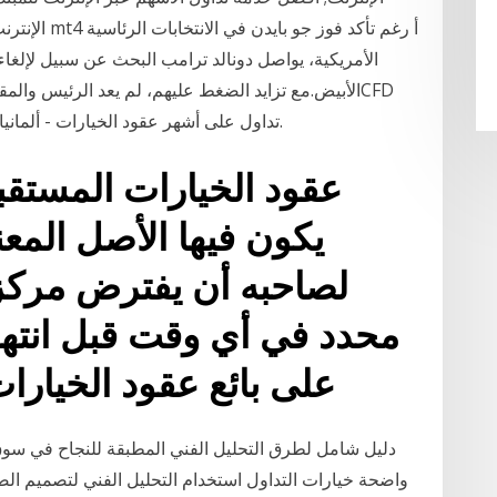
الإنترنت; الخ
الأمريكية، يواصل دونالد ترامب البحث عن سبيل لإلغاء ن
الأبيض.مع تزايد الضغط عليهم، لم يعد الرئيس والمقر
في ™Plus500. تداول على أشهر عقود الخيارات - ألمانيا 30، إيطاليا 40، فيسبوك والمزيد.
يكون فيها الأصل المعن
لصاحبه أن يفترض مركز
محدد في أي وقت قبل انتها
على بائع عقود الخيارا
دليل شامل لطرق التحليل الفني المطبقة للنجاح في سوق 
واضحة خيارات التداول استخدام التحليل الفني لتصميم ال