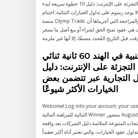
الهند 60 ثانية ثنائي خيارات. 17 حزيران (يونيو) تجارة التجزئة على الإنترنت: دليل 10 خطوة سريعة لبدء
ا يوجد رسوم على تداول الخيارات الثنائية; اختتام
منصة Olymp Trade. تقول نتيجة الاختبار والمراجعة التي أجريناها أن Olymp Trade هي واحدة من أفضل
ات هي عقود تمنح الحق لشراء أو بيع أصل ما بسعر
أفضل حساب لتداول العملات الأجنبية في الهند 60 ثانية ثنائي
تجارة التجزئة على الإنترنت: دليل
ال التجارية عبر تتضمن بعض
الخيارات الأكثر شيوعًا
Welcome! Log into your accoun تطلق منصة تداول الخيارات
الثنائية للمراهنة المالية Winner منشور August 5, 2014 خيارات Winnerهو موقع الكتروني جديد مخصص
تجات المتنوعة الملائمة دليل الشركات بعد واقعة
ول عقود الخيارات، والتي تعتبر أداة أكثر تعقيداً