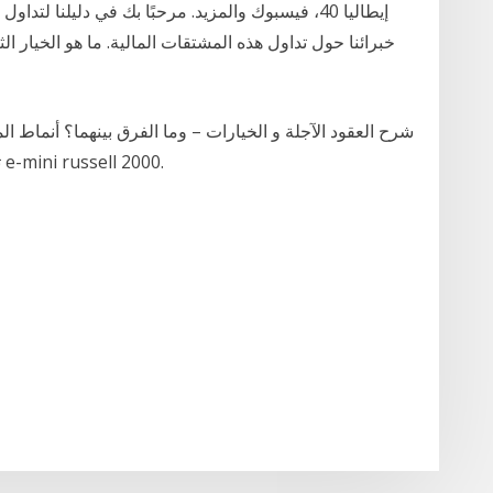
إيطاليا 40، فيسبوك والمزيد. مرحبًا بك في دليلنا لتد
خبرائنا حول تداول هذه المشتقات المالية. ما هو الخيار الث
تداول العقود الآجلة. دليل تداول عقد راسيل الآجل e-mini russell 2000.