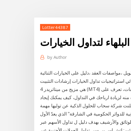
Lotter44387
البلهاء لتداول الخيارات
by
Author
ويل ،مواصفات العقد ،دليل على الخيارات الثنائية
ي استراتيجيات تداول الخيارات إرشادات التثبيت. Trix4Kids الفوركس الخيارات الثنائية استراتيجية تجارة
هي مزيج من ميتاتريدر 4 (MT4) مؤشر(الصورة) وقالب. دليلك المباشر للتداول بنسخ الصفقات، تعرف على
منه لزيادة ارباحك في التداول، كيف يمكنك إيجاد
يح. 9‏‏/5‏‏/1442 بعد الهجرة أعلنت شركة سحاب للحلول الذكية عن توليها مهمة
ة للدوائر الحكومية في الشارقة" الذي يعدّ الأول
وثائق والأرشيف بهدف دليل ل تداول الأسهم عبر
دئين; إتش إس بي سي تداول العملات الأجنبية عبر