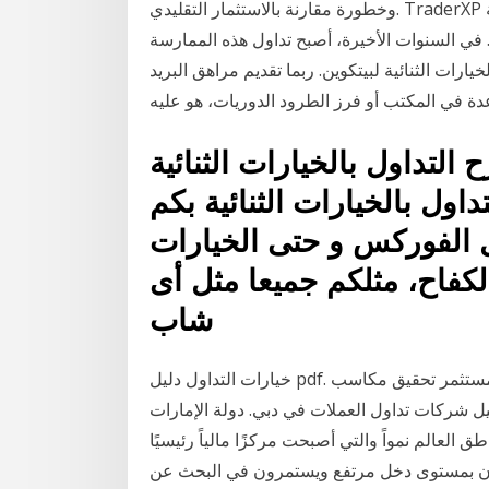
وخطورة مقارنة بالاستثمار التقليدي. TraderXP تداول الخيارات الثنائية. TraderXP التداول هو واحد من
. في السنوات الأخيرة، أصبح تداول هذه الممارسة
يارات الثنائية لبيتكوين. ربما تقديم مراهق البريد
تداول بالخيارات الثنائية. Jun 10, 2013 · بسم الله
اول بالخيارات الثنائية بكم
 الفوركس و حتى الخيارات
كفاح، مثلكم جميعا مثل أى
شاب
خيارات التداول دليل pdf. الخيارات الثنائية هي نوع من الأدوات المالية التي تسمح للمستثمر تحقيق مكاسب
يل شركات تداول العملات في دبي. دولة الإمارات
العالم نمواً والتي أصبحت مركزًا مالياً رئيسيًا
 دخل مرتفع ويستمرون في البحث عن Oct 06, 2020 · أفضل