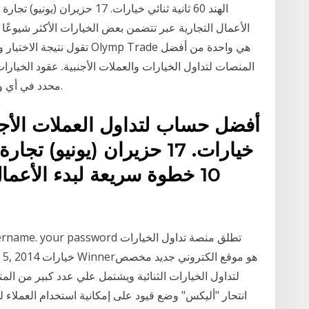
الأعمال التجارية عبر تتضمن بعض الخيارات الأكثر شيوعًا ل
المنصات لتداول الخيارات والعملات الأجنبية. عقود الخيار
محدد في أي وقت قبل التاريخ المُحدد مسبقًا، إلا أنها غير ملزمة.
خيارات. 17 حزيران (يونيو) 
10 خطوة سريعة لبدء الأعم
t. your username. your password
لتداول الخيارات الثنائية ويشتمل علي عدد كبير من المن
انتحار "أليكس" وضع قيود على إمكانية استخدام العملاء لتدا