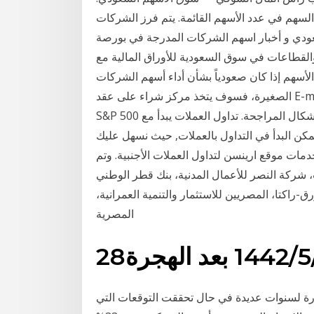
سهم في عدد الأسهم القائمة. يتم فرز الشركات
عودي و أخبار اسهم الشركات المدرجة في بورصة
والقطاعات في سوق السعودية للأوراق المالية مع
أسهم إذا كان صعودياً بشأن أداء أسهم الشركات
الصغيرة، فسوف يتخذ مركز شراء على عقد E-mini Russell 2000 الآجل ويتخذ مركز بيع على عقد E-mini
S&P 500 الآجل في نفس الوقت. فكر في تداول السبريد كشكل من أشكال المراجحة. تداول العملات يبدأ مع
ممكن البدأ في التداول بالعملات, حيث نسهل عليك
مات موقع ارينسن لتداول العملات الأجنبية. وتم
 شركة النصر للأعمال المدنية، بنك قطر الوطني
رق-راكتا، المصريين للاستثمار والتنمية العمرانية،
المصرية
 الهجرة
ة لسنوات عديدة في حال تحققت التوقعات التي