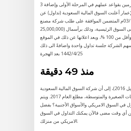
وتنقيح سجل الرعاة بشطب عدد 10 من الرعاة غير الملتزمين بقواعد عملهم في المرحلة الأولى وإضافة 3
إعمار أعلنت السوق المالية السعودية (تداول) عن
صدور قرارها بتاريخ 17/04/1442هـ الموافق 03/12/2020م المتضمن الموافقة على طلب شركة مصنع
الصمعاني للصناعات المعدنية الانتقال من السوق الموازية إلى السوق الرئيسية، وذلك برأسمال (25,000,000
أما الشركات التي بلغت خسائرها المتراكمة 75 % فأكثر وأقل من 100 %، وبعد اعلانها عن ذلك في الموقع
 سهم الشركة جلسة تداول واحدة واضافةً الى ذلك
25‏‏/4‏‏/1442 بعد الهجرة
منذ 49 دقيقة
حائل نت – متابعات: أشارت معلومات، الإثنين (18 إبريل 2016)، إلى أن شركة السوق المالية السعودية
(تداول)، تتجه لإنشاء سوق أسهم يستهدف شريحة الشركات الصغيرة والمتوسطة، مطلع العام 2017. ويتم
ل في السوق الامريكي والأسواق الأجنبية؟ بفضل
 من أي وقت مضى فالآن يمكنك التداول في السوق
الامريكي من منزلك.