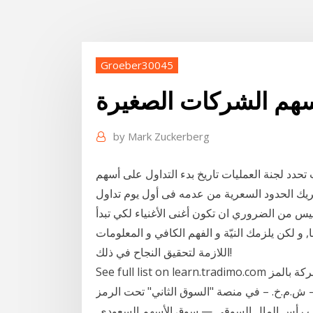
Groeber30045
سهم الشركات الصغيرة
by
Mark Zuckerberg
حدد لجنة العمليات تاريخ بدء التداول على أسهم
يك الحدود السعرية من عدمه فى أول يوم تداول
سوق الاسهم في عام 2020 - خلاصة. ليس من الضروري ان تكون أغنى الأغنياء لكي تبدأ
 و لكن يلزمك النيّة و الفهم الكافي و المعلومات
اللازمة لتحقيق النجاح في ذلك!
See full list on learn.tradimo.com أعلن سوق أبوظبي للأوراق المالية عن إدراج أسهم شركة بالمز
في منصة "السوق الثاني" تحت الرمز palms وقد بدأ التداول
سب رأس المال السوقي — سوق الأسهم السعودي.