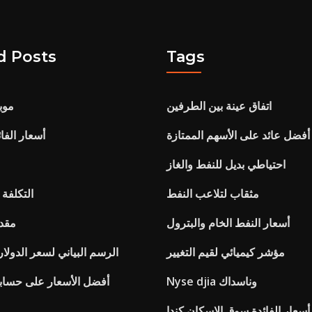
d Posts
Tags
اتفاق عينة بين الطرفين
موب
أفضل عائد على الأسهم الممتازة
أسعار الفا
احتياطي بديل للنفط والغاز
مثقاب لتلاعب النفط
التكلفة 
أسعار النفط الخام والبترول
مقدم
مؤشر كيميائي لقيم التغيير
الرسم البياني لسعر الدولار م
Nyse djia وناسداك
أفضل الأسعار على حساب
أسعار الفائدة سوق الإسكان كندا