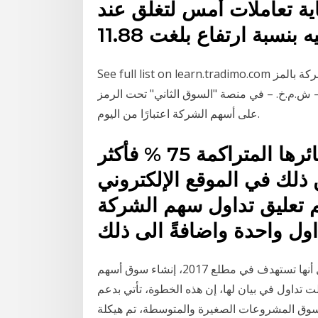
اية تعاملات أمس لتغلق عند
See full list on learn.tradimo.com أعلن سوق أبوظبي للأوراق المالية عن إدراج أسهم شركة بالمز
في منصة "السوق الثاني" تحت الرمز palms وقد بدأ التداول
على أسهم الشركة اعتبارًا من اليوم.
أما الشركات التي بلغت خسائرها المتراكمة 75 % فأكثر
انها عن ذلك في الموقع الإلكتروني
م تعليق تداول سهم الشركة
ول واحدة واضافةً الى ذلك
الاقتصادي - السعودية:أعلنت السوق المالية السعودية تداول أنها تستهدف في مطلع 2017، إنشاء سوق أسهم
داول في بيان لها، إن هذه الخطوة، تأتي بدعم
49 دقيقة في إطار تطوير سوق المشروعات الصغيرة والمتوسطة، تم هيكلة