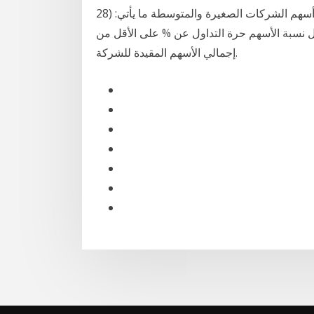
28‏‏/5‏‏/1442 بعد الهجرة 24‏‏/5‏‏/1442 بعد الهجرة يشترط لقيد أسهم الشركات الصغيرة والمتوسطة ما يأتي: (
بل بدء تداول اسهم. الشركة.-3 أن ل تقل نسبة الأسهم حرة التداول عن % على الأقل من
إجمالي الأسهم المقيدة للشركة.