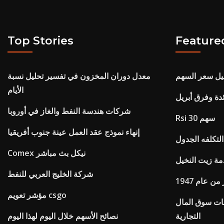
Top Stories
Feature
يل سعر السهم
معدل دوران المخزون في تفسير تحليل نسبة
الأيام
ئدة وفرق أبريل
شركات هندسة النفط والغاز في أوروبا
Rsi 30 سهم
إنهاء نموذج عقد العمل عينة جنوب أفريقيا
التكلفه الجدول
Comex نيكل بث مباشر
ة زيت النخيل
شركة الخليج العربي للنفط
ن عام 1947
مؤشر تعويم csgo
ات سوق المال
التجارية
نصائح الأسهم خلال اليوم لهذا اليوم