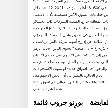
تؤكد على زيادة اعتماد منهجية العمل من المنزل، حيث يدعم الارتفاع الذي حققته أسهم الشركة بنسبة 33%
خلال Jan 12, 2021 · أغلق المؤشر s&p500 في بورصة وول ستريت على ارتفاع طفيف الثلاثاء 12 يناير في
قطاعات السوق الأكثر حساسية لأداء الاقتصاد
ف اقتصادي في 2021 . تداول الشركات المعلقة خارج المنصة الشركات ذات الخسائر
المتراكمة Jan 19, 2021 · البورصة المصرية تنهي المراجعة الثانية لرعاة سوق الشركات الصغيرة
 سويسرا للتعاون في تحقيق بشأن المصرف المركزي
 للأوراق المالية عن إدراج أسهم شركة بالمز الرياضية /
 منصة "السوق الثاني" تحت الرمز palms وقد بدأ التداول على أسهم
نامى إلى الاستثمار في الأسهم -في معظم الأحيان
التي تبحث عن رأس المال لتوسيع أو إعادة هيكلة
ول في أسواق جديدة أو تمويل الاستحواذات Oct 29, 2020 · قفزت أسهم شركات الطاقة
 الحالي. بالنظر إلى أداء بعض الأسهم مثل Sunrun Inc. وSolarEdge Technologies
Inc.، نجد أنه مُنذ بداية العام حتى الآن، ارتفعت تلك الأسهم بنسبة 300% و200% تقريبًا على التوالي. لم تتفوق
هذه الشركات على
ابضة - بورتو جروب قائمة