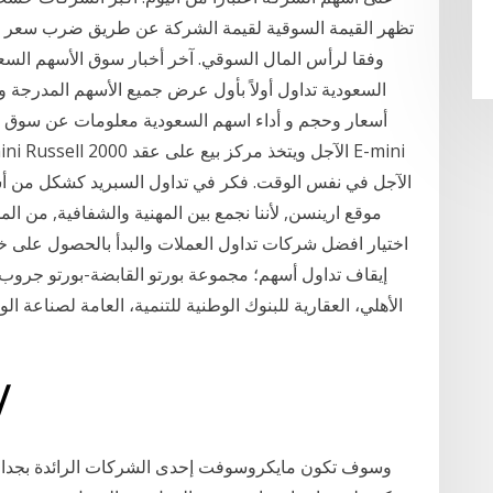
تظهر القيمة السوقية لقيمة الشركة عن طريق ضرب سعر ال
وفقا لرأس المال السوقي. آخر أخبار سوق الأسهم الس
السعودية تداول أولاً بأول عرض جميع الأسهم المدرجة 
أسعار وحجم و أداء اسهم السعودية معلومات عن سوق ال
موقع ارينسن, لأننا نجمع بين المهنية والشفافية, من ال
اختيار افضل شركات تداول العملات والبدأ بالحصول على خد
إيقاف تداول أسهم؛ مجموعة بورتو القابضة-بورتو جروب،
الأهلي، العقارية للبنوك الوطنية للتنمية، العامة لصناعة الو
28‏‏/5‏‏/1442 بعد
وسوف تكون مايكروسوفت إحدى الشركات الرائدة بجدار